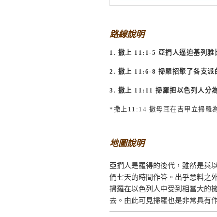
路線說明
1.
撒上
11:1-5
亞捫人逼迫基列雅
2.
撒上
11:6-8
掃羅招聚了各支派
3.
撒上
11:11
掃羅把以色列人分
*
撒上
11:14
撒母耳在吉甲立掃羅
地圖說明
亞捫人是羅得的後代，雖然是與
們七天的時間作答。出乎意料之
掃羅在以色列人中受到相當大的
去。由此可見掃羅也是非常具有