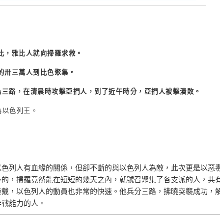
比，雅比人就向掃羅求救。
的卅三萬人到比色聚集。
為三路，在清晨時攻擊亞捫人，到了近午時分，亞捫人被擊潰敗。
為以色列王。
以色列人有血緣的關係，但卻不斷的與以色列人為敵，此次更是以惡
外的，掃羅竟然能在短短的幾天之內，就號召聚集了各支派的人，共
擁戴，以色列人的動員也非常的快速。他兵分三路，拂曉突襲成功，
作戰能力的人。