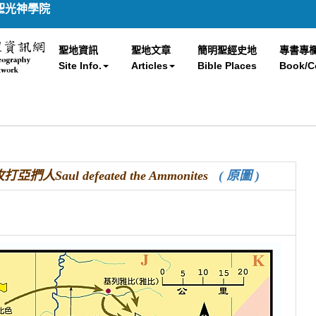
聖光神學院
聖地資訊
聖地文章
簡明聖經史地
專書專
Site Info.
Articles
Bible Places
Book/C
亞捫人Saul defeated the Ammonites
( 原圖 )