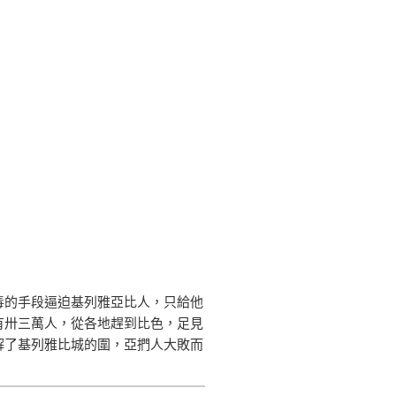
毒的手段逼迫基列雅亞比人，只給他
有卅三萬人，從各地趕到比色，足見
解了基列雅比城的圍，亞捫人大敗而