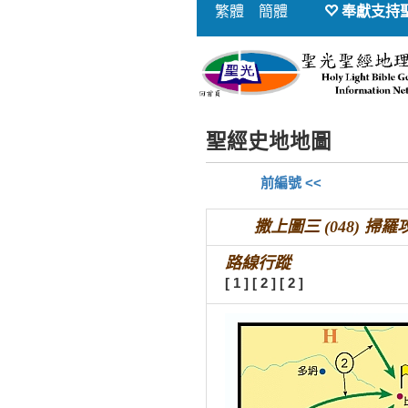
繁體
簡體
奉獻支持
聖經史地地圖
前編號 <<
撒上圖三 (048) 掃羅攻打
路線行蹤
[ 1 ]
[ 2 ]
[ 2 ]