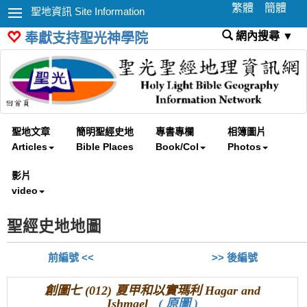
繁體
簡體
聖地資訊 Site Information
網內搜尋 ▼
奉獻支持聖光神學院
聖地文章
簡明聖經史地
專書專欄
相簿圖片
Articles
Bible Places
Book/Col
Photos
影片
video
聖經史地地圖
前編號 <<
>> 後編號
創圖七 (012) 夏甲和以實瑪利 Hagar and
Ishmael
( 原圖 )