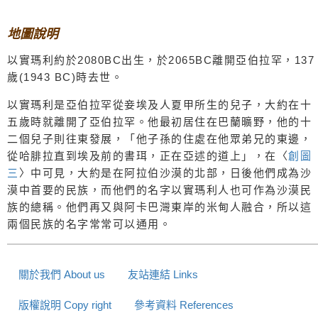
地圖說明
以實瑪利約於2080BC出生，於2065BC離開亞伯拉罕，137
歲(1943 BC)時去世。
以實瑪利是亞伯拉罕從妾埃及人夏甲所生的兒子，大約在十
五歲時就離開了亞伯拉罕。他最初居住在巴蘭曠野，他的十
二個兒子則往東發展，「他子孫的住處在他眾弟兄的東邊，
從哈腓拉直到埃及前的書珥，正在亞述的道上」，在〈
創圖
三
〉中可見，大約是在阿拉伯沙漠的北部，日後他們成為沙
漠中首要的民族，而他們的名字以實瑪利人也可作為沙漠民
族的總稱。他們再又與阿卡巴灣東岸的米甸人融合，所以這
兩個民族的名字常常可以通用。
關於我們 About us
友站連結 Links
版權說明 Copy right
參考資料 References