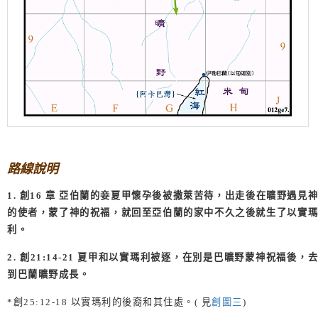
路線說明
1.
創
16
章
亞伯蘭的妾夏甲懷孕後被撒萊苦待，出走後在曠野遇見
的使者，蒙了神的祝福，就回至亞伯蘭的家中不久之後就生了以實瑪
利。
2.
創
21:14-21
夏甲和以實瑪利被逐，在別是巴曠野蒙神祝福後，
到巴蘭曠野成長。
*
創
25:12-18
以實瑪利的後裔和其住處。
(
見
創圖三
)