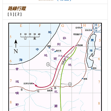
路線行蹤
[ 1 ]
[ 2 ]