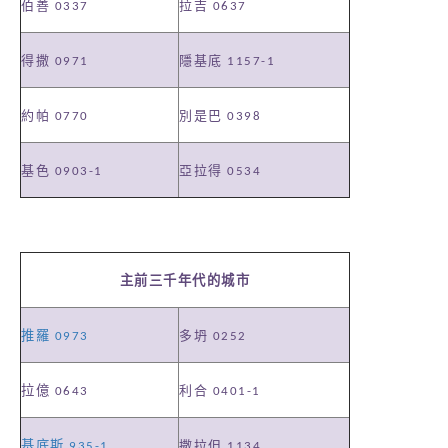
伯善
拉吉
0337
0637
得撒
隱基底
0971
1157-1
約帕
別是巴
0770
0398
基色
亞拉得
0903-1
0534
主前三千年代的城市
推羅
多坍
0973
0252
拉億
利合
0643
0401-1
基底斯
撒拉但
935-1
1134