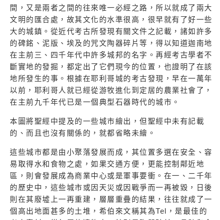
間，又是兩者之間的往來唯一必經之路，所以就成了兩大
文明的匯合處，故其文化的水準很高，很早就有了好一些
大的城鎮。從近代考古所發現有關文件之記載，諸如許多
的碑銘、泥版、埃及的咒文陶器碎片等，得以知道迦南地
在主前三、四千年代中許多城邦的名字。再經考古學者不
斷實地的發掘，都定出了它們現今的位置，也證明了在該
地所發生的事。根據在耶利哥城的考古發現，早在一萬年
以前，耶利哥人就已經從游牧進化到定居的農業社會了，
在主前九千年代已是一個典型石器時代的城市。
本圖將聖經中提及的一些城市繪出，但聖經中未有記載
的、而且也沒有關係的，就都省略未繪。
這些城市都是由小聚落發展而成，其位置多選在安全、容
易取得水和食物之處，如果交通方便，更能控制鄰近地
區，則會發展成為商業中心或是軍事要衝。在一、二千年
的歷史中，這些城市或因天災或因戰爭而一再被毀，日後
則在其廢墟上一再重建，層層重疊的結果，往往就成了一
個高出地面甚多的土堆，希伯來文稱其為Tel，是最佳的