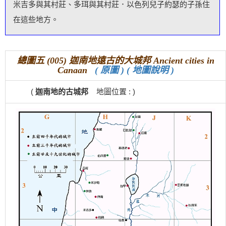
米吉多與其村莊、多珥與其村莊．以色列兒子約瑟的子孫住
在這些地方。
總圖五 (005) 迦南地遠古的大城邦 Ancient cities in
Canaan
( 原圖 )
( 地圖說明 )
(
迦南地的古城邦
地圖位置 : )