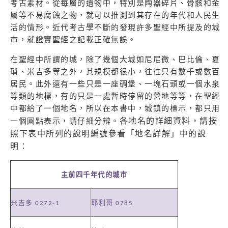
考古素材。從每層的遺物中，特別是陶器碎片、骨骸和金
屬等不易腐蝕之物，就可以推測到其存在的年代和人民生
活的情形。近代考古學不斷的發現許多聖經中所提及的城
市，就證實聖經之記載正確無誤。
在聖經中所謂的城，除了幾個大城如尼尼微、巴比倫、夏
瑣、米吉多等之外，其規模都很小，往往只有數千或數百
居民。此外還有一些只是一座碉堡、一塊石頭或一個水泉
等類的地標，有的只是一處暫時停留的營地等等，在聖經
中都給了一個地名，所以在本書中，城鎮的標示，都只用
一個圓點表示，請仔細分辨。
各地名的詳細資料，請按
照下表中所列的說明編號參看「地名詳解」中的說
明：
主前四千年代的城市
米吉多
耶利哥
0272-1
0785