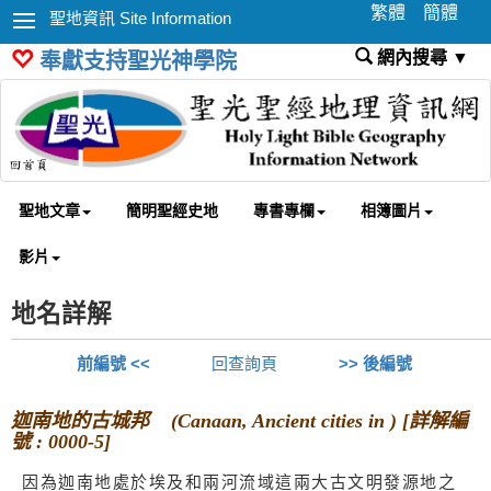
繁體
簡體
聖地資訊 Site Information
網內搜尋 ▼
奉獻支持聖光神學院
聖地文章
簡明聖經史地
專書專欄
相簿圖片
影片
地名詳解
前編號 <<
回查詢頁
>> 後編號
迦南地的古城邦 (Canaan, Ancient cities in ) [詳解編
號 : 0000-5]
因為迦南地處於埃及和兩河流域這兩大古文明發源地之