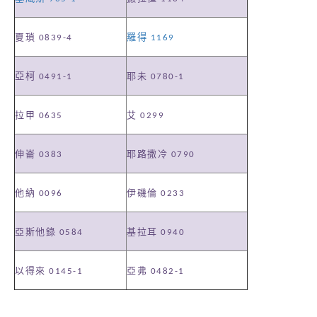
夏瑣
0839-4
羅得
1169
亞柯
耶未
0491-1
0780-1
拉甲
艾
0635
0299
伸崙
耶路撒冷
0383
0790
他納
伊磯倫
0096
0233
亞斯他錄
基拉耳
0584
0940
以得來
亞弗
0145-1
0482-1