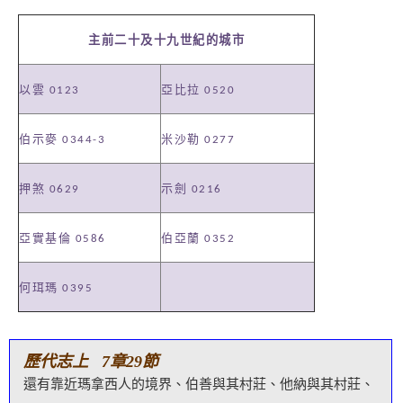
主前二十及十九世紀的城市
以雲
亞比拉
0123
0520
伯示麥
米沙勒
0344-3
0277
押煞
示劍
0629
0216
亞實基倫
伯亞蘭
0586
0352
何珥瑪
0395
歷代志上 7章29節
還有靠近瑪拿西人的境界、伯善與其村莊、他納與其村莊、