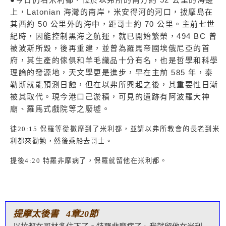
上，Latonian 海灣的南岸，米安得河的河口，拔摩島在
其西約 50 公里外的海中，距哥士約 70 公里。主前七世
紀時，因能控制黑海之航運，就已開始繁榮，494 BC 曾
被波斯所毀，後再重建，並曾為羅馬帝國埃俄尼亞的首
府，其生產的傢俱和羊毛織品十分有名，也是哲學和科學
理論的發源地，天文學更是進步，早在主前 585 年，泰
勒斯就能預測日蝕，但在以弗所興起之後，其重要性日漸
被其取代。現今港口己淤積，可見的遺跡有阿波羅大神
廟、羅馬式戲院等之廢墟。
徒
20:15
保羅等從撒摩到了米利都，並請以弗所教會的長老到米
利都來勸勉，然後乘船去哥士。
提後
4:20
特羅非摩病了，保羅就留他在米利都。
提摩太後書 4章20節