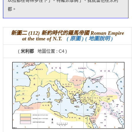
以拉都在哥林多住下了。特羅非摩病了、我就留他在米利
都。
新圖二 (112) 新約時代的羅馬帝國 Roman Empire
at the time of N.T.
( 原圖 )
( 地圖說明 )
(
米利都
地圖位置 : C4 )