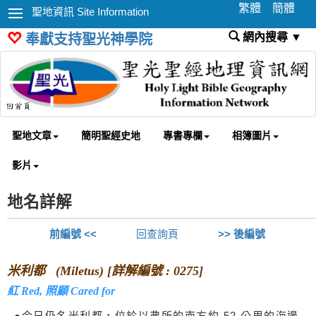
繁體
簡體
聖地資訊 Site Information
網內搜尋 ▼
奉獻支持聖光神學院
聖地文章
簡明聖經史地
專書專欄
相簿圖片
影片
地名詳解
前編號 <<
回查詢頁
>> 後編號
米利都 (Miletus) [詳解編號 : 0275]
紅 Red, 照顧 Cared for
●今日仍名米利都，位於以弗所的南方約 52 公里的海邊