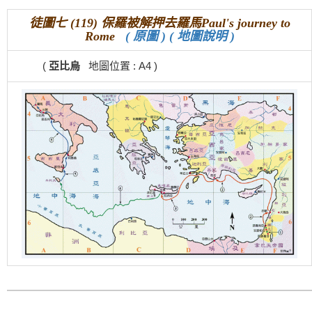
徒圖七 (119) 保羅被解押去羅馬Paul's journey to
Rome
( 原圖 )
( 地圖說明 )
(
亞比烏
地圖位置 : A4 )