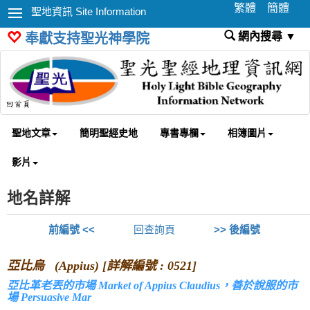
繁體
簡體
聖地資訊 Site Information
網內搜尋 ▼
奉獻支持聖光神學院
聖地文章
簡明聖經史地
專書專欄
相簿圖片
影片
地名詳解
前編號 <<
回查詢頁
>> 後編號
亞比烏 (Appius) [詳解編號 : 0521]
亞比革老丟的市場 Market of Appius Claudius，善於說服的市
場 Persuasive Mar