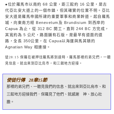
●位於羅馬市以南約 68 公里，距三館約 16 公里，是古
代亞比安大道上的一個市鎮，但其確實的位置不明。亞比
安大道是羅馬帝國所建的重要軍事和商業幹道，起自羅馬
城，向東南方經 Benevetum及 Brundisium 到西岸的
Capua 為止，從 312 BC 開工，直到 244 BC 方完成，
其寬約為 5 公尺，路面舖有石版，是最早有道面的道
路，全長 350公里，在 Capua以海運與馬其頓的
Agnatian Way 相連接。
徒
28:15
保羅在被押往羅馬將到達時，羅馬那裡的弟兄們，一聽
見信息，就出來到亞比烏市，和三館地方迎接。
使徒行傳 28章15節
那裡的弟兄們、一聽見我們的信息、就出來到亞比烏巿、和
三館地方迎接我們．保羅見了他們、就感謝 神、放心壯
膽。