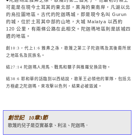
可能是在現今土耳其的東北部，黑海的東南岸，凡湖以北
的烏拉圖地區。古代的陀迦瑪城，即是現今名叫 Gurun
的城，位於土耳其中部的山地，大城 Malatya 以西約
120 公里，有兩條公路在此相交。陀迦瑪地區則是該城四
週的地區。
創
10:3
，代上
1:6
雅弗之孫，歌篾之第三子陀迦瑪及其後裔所居
之地區名及民族名。
結
27:14
陀迦瑪人用馬、戰馬和騾子與推羅兌換貨物。
結
38:6
耶和華的話臨到以西結說，歌革王必領他的軍隊，包括北
方極處之陀迦瑪，來攻擊以色列，結果必被毀滅。
創世記 10章3節
歌篾的兒子是亞實基拿、利法、陀迦瑪．