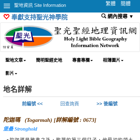
繁體
簡體
聖地資訊 Site Information
網內搜尋 ▼
奉獻支持聖光神學院
聖地文章
簡明聖經史地
專書專欄
相簿圖片
影片
地名詳解
前編號 <<
回查詢頁
>> 後編號
陀迦瑪 (Togarmah) [詳解編號 : 0673]
堡壘 Stronghold
●陀迦瑪是雅弗之孫，歌蔑的第三個兒子，他最初的領土