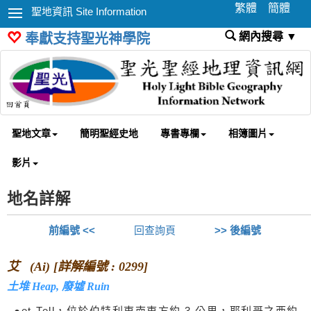
繁體
簡體
聖地資訊 Site Information
網內搜尋 ▼
奉獻支持聖光神學院
聖地文章
簡明聖經史地
專書專欄
相簿圖片
影片
地名詳解
前編號 <<
回查詢頁
>> 後編號
艾 (Ai) [詳解編號 : 0299]
土堆 Heap, 廢墟 Ruin
●et-Tell，位於伯特利東南東方約 3 公里，耶利哥之西約