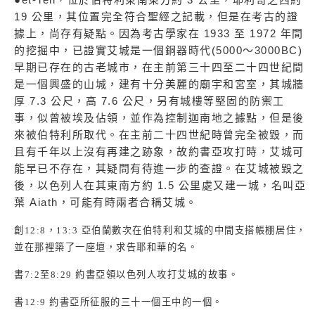
19 公里，其位置完全符合聖經之記載，但是在考古的證
據上，尚存有疑點。因為考古學家在 1933 至 1972 年間
的挖掘中，已證實艾城是一個銅器時代(5000～3000BC)
早期已存在的古老城市，在主前第三十四至二十四世紀間
是一個興盛的山城，建有十分美麗的廟宇和宮室，其城牆
厚 7.3 公尺，高 7.6 公尺，另有城樓等堅固的防禦工
事，似曾被埃及佔領，並作為控制迦南地之據點，但是後
來被伯特利所取代。在主前二十四世紀時曾完全被毀，而
且有千年以上沒有再建之跡象，故約書亞攻打時，艾城可
能早已不存在，其疑問有待進一步的查證。在艾城被毀之
後，以色列人在其東南方約 1.5 公里處又建一城，名叫亞
葉 Aiath，可能有時兩者合稱艾城。
創
12:8
，
13:3
亞伯蘭數次在伯特利和艾城的中間支搭帳棚居住，
並在那裡築了一座壇，求告耶和華的名。
書
7:2
至
8:29
約書亞領以色列人攻打艾城的故事。
書
12:9
約書亞所征服的三十一個王中的一個。