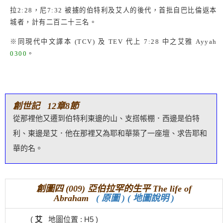
拉
2:28
，尼
7:32
被擄的伯特利及艾人的後代，首批自巴比倫返本
城者，計有二百二十三名。
※同現代中文譯本
(TCV)
及
TEV
代上
7:28
中之艾雅
Ayyah
0300
。
創世記 12章8節
從那裡他又遷到伯特利東邊的山、支搭帳棚．西邊是伯特
利、東邊是艾．他在那裡又為耶和華築了一座壇、求告耶和
華的名。
創圖四 (009) 亞伯拉罕的生平 The life of
Abraham
( 原圖 )
( 地圖說明 )
(
艾
地圖位置 : H5 )