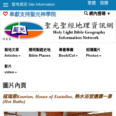
繁體
簡體
聖地資訊 Site Information
網內搜尋 ▼
奉獻支持聖光神學院
聖地文章
簡明聖經史地
專書專欄
相簿圖片
Articles
Bible Places
Book/Col
Photos
影片
video
圖片內頁
寇瑞恩Kourion, House of Eustolios, 熱水浴堂遺蹟一景
(Hot Baths)