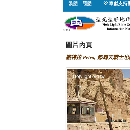
繁體
簡體
奉獻支持
圖片內頁
撇特拉 Petra, 那霸天戰士也歡迎我