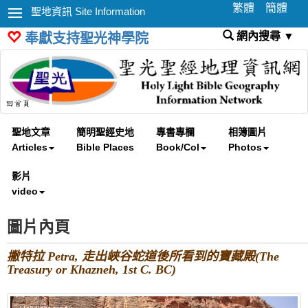
繁體
簡體
聖地資訊 Site Information
網內搜尋 ▼
奉獻支持聖光神學院
聖地文章
簡明聖經史地
專書專欄
相簿圖片
Articles
Bible Places
Book/Col
Photos
影片
video
圖片內頁
撇特拉 Petra, 走出峽谷蛇道後所看到的寶藏殿(The
Treasury or Khazneh, 1st C. BC)