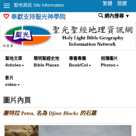
繁體
簡體
聖地資訊 Site Information
網內搜尋 ▼
奉獻支持聖光神學院
聖地文章
簡明聖經史地
專書專欄
相簿圖片
Articles
Bible Places
Book/Col
Photos
影片
video
圖片內頁
撇特拉 Petra, 名為 Djinn Blocks 的石墓