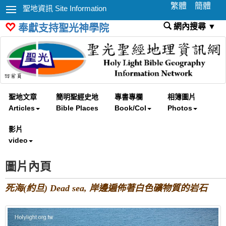
繁體
簡體
聖地資訊 Site Information
網內搜尋 ▼
奉獻支持聖光神學院
聖地文章
簡明聖經史地
專書專欄
相簿圖片
Articles
Bible Places
Book/Col
Photos
影片
video
圖片內頁
死海(約旦) Dead sea, 岸邊遍佈著白色礦物質的岩石