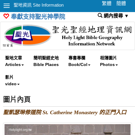
繁體
簡體
聖地資訊 Site Information
網內搜尋 ▼
奉獻支持聖光神學院
聖地文章
簡明聖經史地
專書專欄
相簿圖片
Articles
Bible Places
Book/Col
Photos
影片
video
圖片內頁
聖凱瑟琳修道院 St. Catherine Monastery 的正門入口