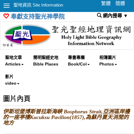
繁體
簡體
聖地資訊 Site Information
網內搜尋 ▼
奉獻支持聖光神學院
聖地文章
簡明聖經史地
專書專欄
相簿圖片
Articles
Bible Places
Book/Col
Photos
影片
video
圖片內頁
伊斯坦堡博斯普拉斯海峽 Bosphorus Strait,亞洲區岸邊
的一座亭樓Kucuksu Pavilion(1857),為蘇丹夏天消閒的
地方