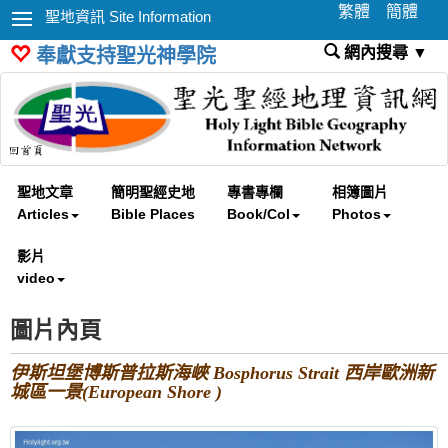
繁體
簡體
聖地資訊 Site Information
網內搜尋 ▼
奉獻支持聖光神學院
聖地文章
簡明聖經史地
專書專欄
相簿圖片
Articles
Bible Places
Book/Col
Photos
影片
video
圖片內頁
伊斯坦堡博斯普拉斯海峽 Bosphorus Strait 西岸歐洲新
城區一景(European Shore )