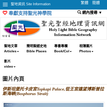
繁體
簡體
聖地資訊 Site Information
網內搜尋 ▼
奉獻支持聖光神學院
聖地文章
簡明聖經史地
專書專欄
相簿圖片
Articles
Bible Places
Book/Col
Photos
影片
video
圖片內頁
伊斯坦堡托卡皮宮Topkapi Palace,從王宮遠望博斯普拉
斯海峽(Bosphorus Strait)