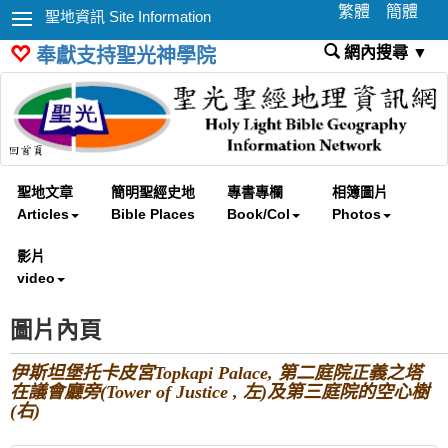
繁體
簡體
聖地資訊 Site Information
網內搜尋 ▼
奉獻支持聖光神學院
聖地文章
簡明聖經史地
專書專欄
相簿圖片
Articles
Bible Places
Book/Col
Photos
影片
video
圖片內頁
伊斯坦堡托卡皮宮Topkapi Palace, 第二庭院正義之塔
在議會廳旁(Tower of Justice , 左)及第三庭院的空心樹
(右)