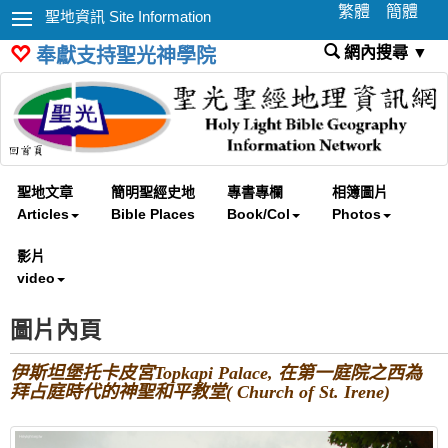
繁體
簡體
聖地資訊 Site Information
網內搜尋 ▼
奉獻支持聖光神學院
聖地文章
簡明聖經史地
專書專欄
相簿圖片
Articles
Bible Places
Book/Col
Photos
影片
video
圖片內頁
伊斯坦堡托卡皮宮Topkapi Palace, 在第一庭院之西為
拜占庭時代的神聖和平教堂( Church of St. Irene)