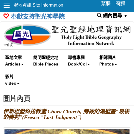
繁體
簡體
聖地資訊 Site Information
網內搜尋 ▼
奉獻支持聖光神學院
聖地文章
簡明聖經史地
專書專欄
相簿圖片
Articles
Bible Places
Book/Col
Photos
影片
video
圖片內頁
伊斯坦堡科拉教堂 Chora Church, 旁殿的濕壁畫"最後
的審判"(Fresco "Last Judgment")