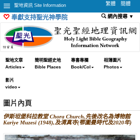
繁體
簡體
聖地資訊 Site Information
網內搜尋 ▼
奉獻支持聖光神學院
聖地文章
簡明聖經史地
專書專欄
相簿圖片
Articles
Bible Places
Book/Col
Photos
影片
video
圖片內頁
伊斯坦堡科拉教堂 Chora Church,先後改名為博物館
Kariye Muzesi (1948),及清真寺(鄂圖曼時代及2020年)