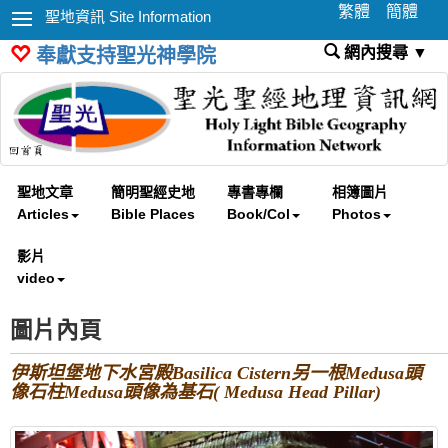
繁體
簡體
聖地資訊 Site Information
網內搜尋 ▼
奉獻支持聖光神學院
聖地文章
簡明聖經史地
專書專欄
相簿圖片
Articles
Bible Places
Book/Col
Photos
影片
video
圖片內頁
伊斯坦堡地下水宮殿Basilica Cistern另一根Medusa頭
像石柱Medusa頭像為基石( Medusa Head Pillar)