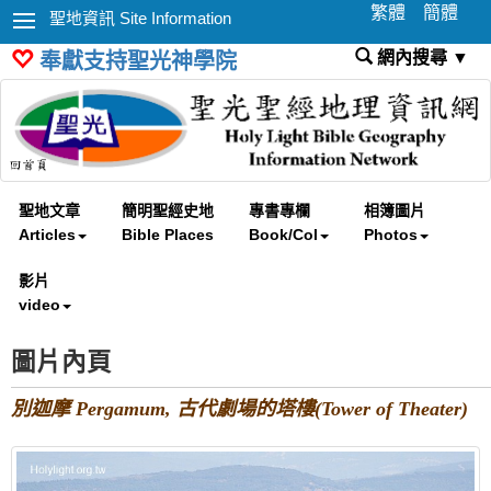
繁體
簡體
聖地資訊 Site Information
網內搜尋 ▼
奉獻支持聖光神學院
聖地文章
簡明聖經史地
專書專欄
相簿圖片
Articles
Bible Places
Book/Col
Photos
影片
video
圖片內頁
別迦摩 Pergamum, 古代劇場的塔樓(Tower of Theater)