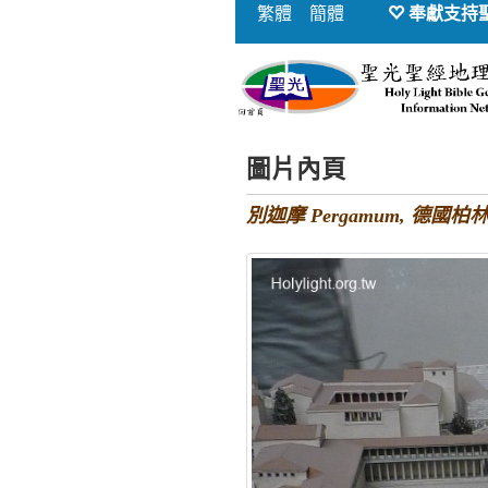
繁體
簡體
奉獻支持
圖片內頁
別迦摩 Pergamum, 德國柏林博