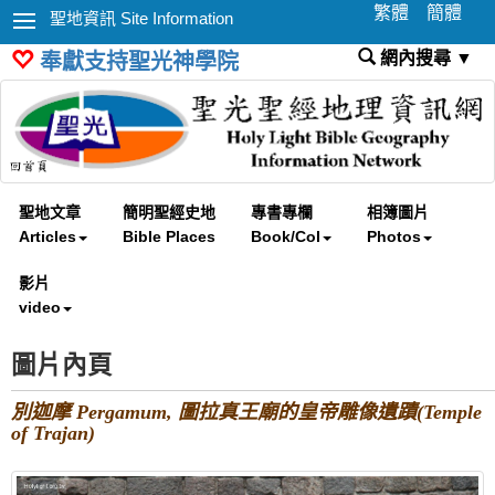
繁體
簡體
聖地資訊 Site Information
網內搜尋 ▼
奉獻支持聖光神學院
聖地文章
簡明聖經史地
專書專欄
相簿圖片
Articles
Bible Places
Book/Col
Photos
影片
video
圖片內頁
別迦摩 Pergamum, 圖拉真王廟的皇帝雕像遺蹟(Temple
of Trajan)