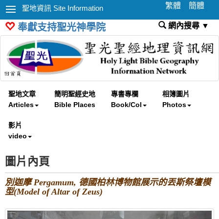
繁體
簡體
聖地資訊 Site Information
網內搜尋 ▼
奉獻支持聖光神學院
聖地文章
簡明聖經史地
專書專欄
相簿圖片
Articles
Bible Places
Book/Col
Photos
影片
video
圖片內頁
別迦摩 Pergamum, 德國柏林博物館展示的丟斯祭壇模
型(Model of Altar of Zeus)