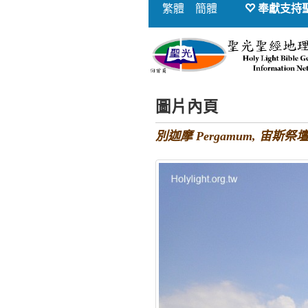
繁體
簡體
奉獻支持
圖片內頁
別迦摩 Pergamum, 宙斯祭壇面