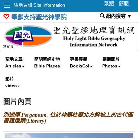
繁體
簡體
聖地資訊 Site Information
網內搜尋 ▼
奉獻支持聖光神學院
聖地文章
簡明聖經史地
專書專欄
相簿圖片
Articles
Bible Places
Book/Col
Photos
影片
video
圖片內頁
別迦摩 Pergamum, 位於神廟柱廊北方斜坡上的古代圖
書館遺蹟(Library)