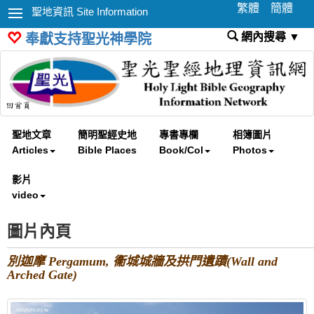
繁體
簡體
聖地資訊 Site Information
網內搜尋 ▼
奉獻支持聖光神學院
聖地文章
簡明聖經史地
專書專欄
相簿圖片
Articles
Bible Places
Book/Col
Photos
影片
video
圖片內頁
別迦摩 Pergamum, 䘙城城牆及拱門遺蹟(Wall and
Arched Gate)