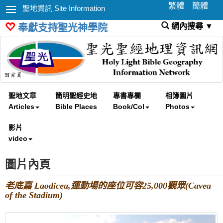
繁體
簡體
聖地資訊 Site Information
網內搜尋 ▼
奉獻支持聖光神學院
聖地文章
簡明聖經史地
專書專欄
相簿圖片
Articles
Bible Places
Book/Col
Photos
影片
video
圖片內頁
老底嘉 Laodicea,運動場的座位可容25,000觀眾(Cavea
of the Stadium)