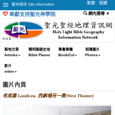
繁體
簡體
聖地資訊 Site Information
網內搜尋 ▼
奉獻支持聖光神學院
聖地文章
簡明聖經史地
專書專欄
相簿圖片
Articles
Bible Places
Book/Col
Photos
影片
video
圖片內頁
老底嘉 Laodicea, 西劇場另一景(West Theater)