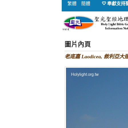
繁體
簡體
奉獻支持
圖片內頁
老底嘉 Laodicea, 敘利亞大