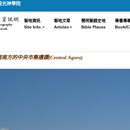
聖光神學院
聖地資訊
聖地文章
簡明聖經史地
專書專
Site Info.
Articles
Bible Places
Book/C
道南方的中央市集遺蹟(Central Agora)