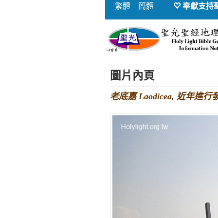
繁體
簡體
奉獻支持
圖片內頁
老底嘉 Laodicea, 近年進行發掘