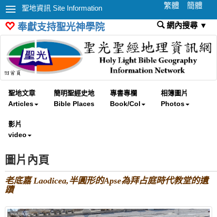
繁體
簡體
聖地資訊 Site Information
網內搜尋 ▼
奉獻支持聖光神學院
聖地文章
簡明聖經史地
專書專欄
相簿圖片
Articles
Bible Places
Book/Col
Photos
影片
video
圖片內頁
老底嘉 Laodicea,半圓形的Apse為拜占庭時代教堂的遺
蹟