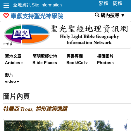
繁體
簡體
聖地資訊 Site Information
網內搜尋 ▼
奉獻支持聖光神學院
聖地文章
簡明聖經史地
專書專欄
相簿圖片
Articles
Bible Places
Book/Col
Photos
影片
video
圖片內頁
特羅亞 Troas, 拱形建築遺蹟