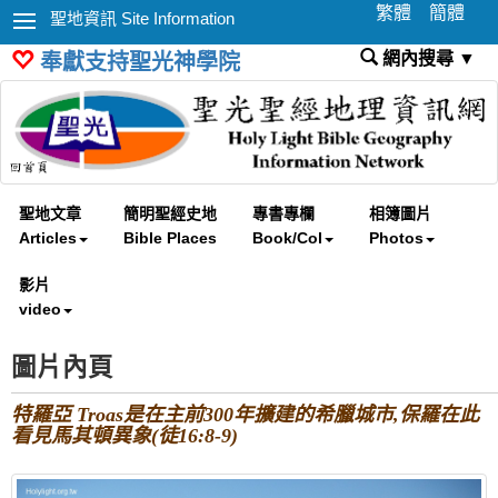
繁體
簡體
聖地資訊 Site Information
網內搜尋 ▼
奉獻支持聖光神學院
聖地文章
簡明聖經史地
專書專欄
相簿圖片
Articles
Bible Places
Book/Col
Photos
影片
video
圖片內頁
特羅亞 Troas是在主前300年擴建的希臘城市,保羅在此
看見馬其頓異象(徒16:8-9)