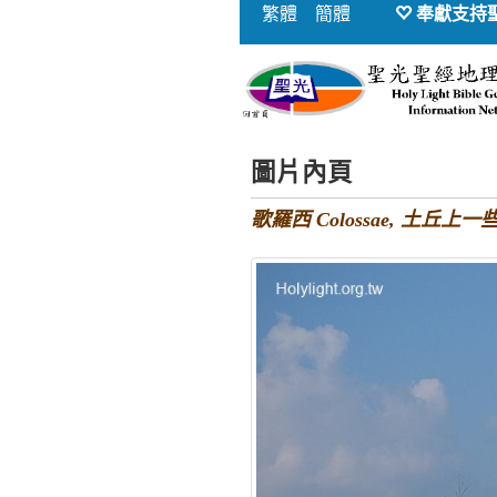
繁體
簡體
奉獻支持
圖片內頁
歌羅西 Colossae, 土丘