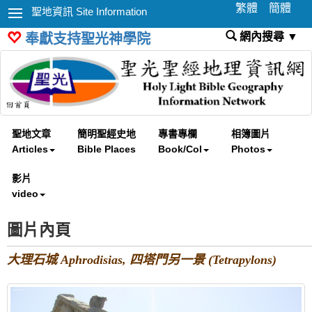
繁體
簡體
聖地資訊 Site Information
網內搜尋 ▼
奉獻支持聖光神學院
聖地文章
簡明聖經史地
專書專欄
相簿圖片
Articles
Bible Places
Book/Col
Photos
影片
video
圖片內頁
大理石城 Aphrodisias, 四塔門另一景 (Tetrapylons)