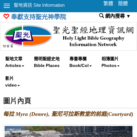
繁體
簡體
聖地資訊 Site Information
網內搜尋 ▼
奉獻支持聖光神學院
聖地文章
簡明聖經史地
專書專欄
相簿圖片
Articles
Bible Places
Book/Col
Photos
影片
video
圖片內頁
每拉 Myra (Demre), 聖尼可拉斯教堂的前庭(Courtyard)