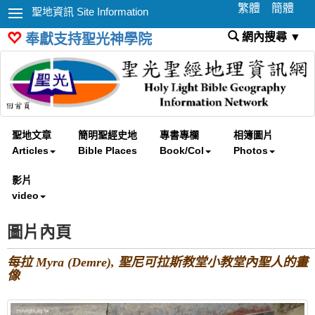
繁體
簡體
聖地資訊 Site Information
網內搜尋 ▼
奉獻支持聖光神學院
聖地文章
簡明聖經史地
專書專欄
相簿圖片
Articles
Bible Places
Book/Col
Photos
影片
video
圖片內頁
每拉 Myra (Demre), 聖尼可拉斯教堂小教堂內聖人的畫
像