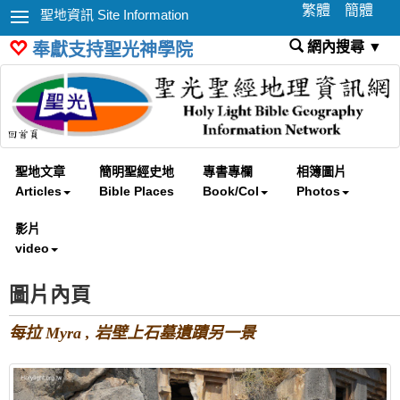
繁體
簡體
聖地資訊 Site Information
網內搜尋 ▼
奉獻支持聖光神學院
聖地文章
簡明聖經史地
專書專欄
相簿圖片
Articles
Bible Places
Book/Col
Photos
影片
video
圖片內頁
每拉 Myra , 岩壁上石墓遺蹟另一景