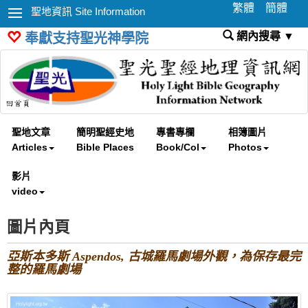
繁體
簡體
聖地資訊 Site Information
網內搜尋 ▼
奉獻支持聖光神學院
聖地文章
簡明聖經史地
專書專欄
相簿圖片
Articles
Bible Places
Book/Col
Photos
影片
video
圖片內頁
亞斯本多斯 Aspendos, 古城羅馬劇場外觀，為保存最完
整的羅馬劇場