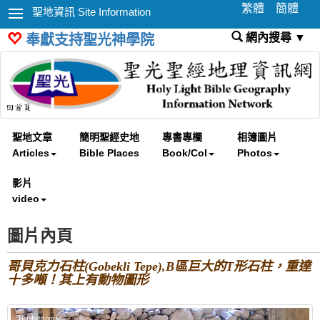
繁體
簡體
聖地資訊 Site Information
網內搜尋 ▼
奉獻支持聖光神學院
聖地文章
簡明聖經史地
專書專欄
相簿圖片
Articles
Bible Places
Book/Col
Photos
影片
video
圖片內頁
哥貝克力石柱(Gobekli Tepe),B區巨大的T形石柱，重達
十多噸！其上有動物圖形