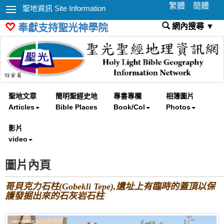
繁體
簡體
聖地資訊 Site Information
網內搜尋 ▼
奉獻支持聖光神學院
聖地文章
簡明聖經史地
專書專欄
相簿圖片
Articles
Bible Places
Book/Col
Photos
影片
video
圖片內頁
哥貝克力石柱(Gobekli Tepe),遺址上有臨時的蓋頂以保
護發掘出來的石灰岩石柱