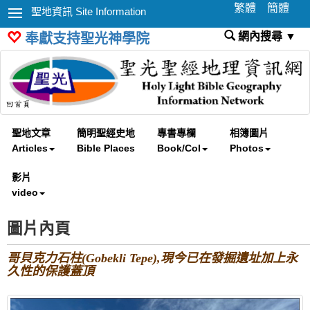
繁體
簡體
聖地資訊 Site Information
網內搜尋 ▼
奉獻支持聖光神學院
聖地文章
簡明聖經史地
專書專欄
相簿圖片
Articles
Bible Places
Book/Col
Photos
影片
video
圖片內頁
哥貝克力石柱(Gobekli Tepe),現今已在發掘遺址加上永
久性的保護蓋頂