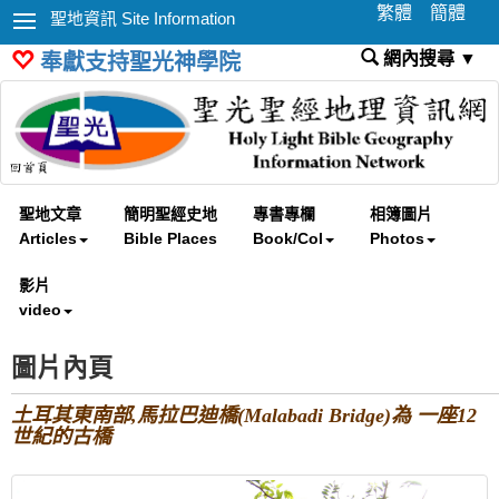
繁體
簡體
聖地資訊 Site Information
網內搜尋 ▼
奉獻支持聖光神學院
聖地文章
簡明聖經史地
專書專欄
相簿圖片
Articles
Bible Places
Book/Col
Photos
影片
video
圖片內頁
土耳其東南部,馬拉巴迪橋(Malabadi Bridge)為 一座12
世紀的古橋