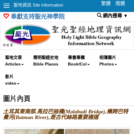
繁體
簡體
聖地資訊 Site Information
網內搜尋 ▼
奉獻支持聖光神學院
聖地文章
簡明聖經史地
專書專欄
相簿圖片
Articles
Bible Places
Book/Col
Photos
影片
video
圖片內頁
土耳其東南部,馬拉巴迪橋(Malabadi Bridge),橫跨巴特
曼河(Batman River),是古代絲路重要通道