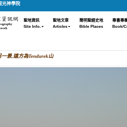
聖光神學院
聖地資訊
聖地文章
簡明聖經史地
專書專
Site Info.
Articles
Bible Places
Book/C
另一景,遠方為Tendurek山