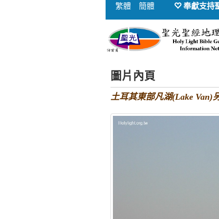
繁體
簡體
奉獻支持
圖片內頁
土耳其東部凡湖(Lake Van)