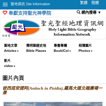
繁體
簡體
聖地資訊 Site Information
網內搜尋 ▼
奉獻支持聖光神學院
聖地文章
簡明聖經史地
專書專欄
相簿圖片
Articles
Bible Places
Book/Col
Photos
影片
video
圖片內頁
彼西底安提阿(Antioch in Pisidia),羅馬大道北端廣場一
景