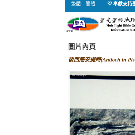
繁體
簡體
奉獻支持
圖片內頁
彼西底安提阿(Antioch in 