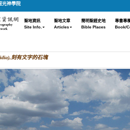
聖光神學院
聖地資訊
聖地文章
簡明聖經史地
專書專
Site Info.
Articles
Bible Places
Book/C
isidia),刻有文字的石塊