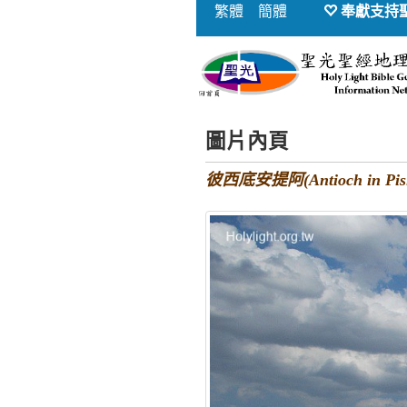
繁體
簡體
奉獻支持
圖片內頁
彼西底安提阿(Antioch in P